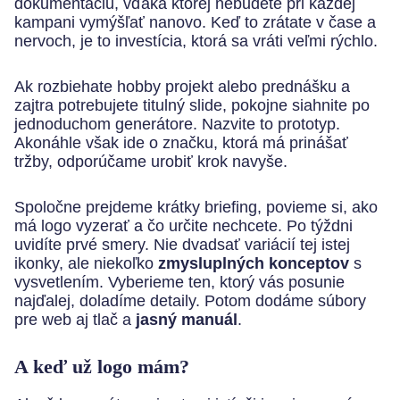
dokumentáciu, vďaka ktorej nebudete pri každej
kampani vymýšľať nanovo. Keď to zrátate v čase a
nervoch, je to investícia, ktorá sa vráti veľmi rýchlo.
Ak rozbiehate hobby projekt alebo prednášku a
zajtra potrebujete titulný slide, pokojne siahnite po
jednoduchom generátore. Nazvite to prototyp.
Akonáhle však ide o značku, ktorá má prinášať
tržby, odporúčame urobiť krok navyše.
Spoločne prejdeme krátky briefing, povieme si, ako
má logo vyzerať a čo určite nechcete. Po týždni
uvidíte prvé smery. Nie dvadsať variácií tej istej
ikonky, ale niekoľko
zmysluplných konceptov
s
vysvetlením. Vyberieme ten, ktorý vás posunie
najďalej, doladíme detaily. Potom dodáme súbory
pre web aj tlač a
jasný manuál
.
A keď už logo mám?