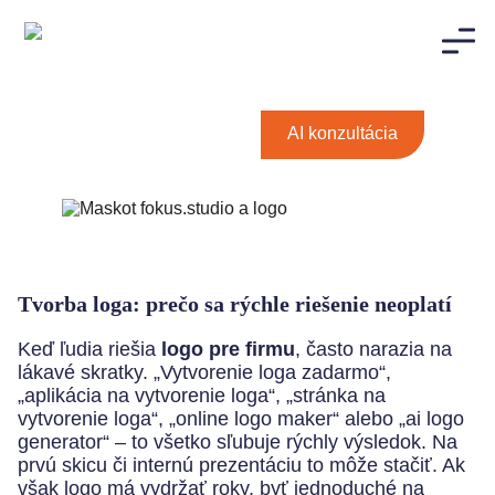
AI konzultácia
Tvorba loga: prečo sa rýchle riešenie neoplatí
Keď ľudia riešia
logo pre firmu
, často narazia na
lákavé skratky. „Vytvorenie loga zadarmo“,
„aplikácia na vytvorenie loga“, „stránka na
vytvorenie loga“, „online logo maker“ alebo „ai logo
generator“ – to všetko sľubuje rýchly výsledok. Na
prvú skicu či internú prezentáciu to môže stačiť. Ak
však logo má vydržať roky, byť jednoduché na