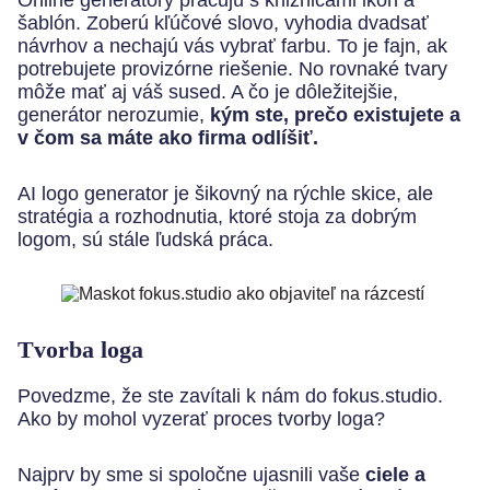
Online generátory pracujú s knižnicami ikon a
šablón. Zoberú kľúčové slovo, vyhodia dvadsať
návrhov a nechajú vás vybrať farbu. To je fajn, ak
potrebujete provizórne riešenie. No rovnaké tvary
môže mať aj váš sused. A čo je dôležitejšie,
generátor nerozumie,
kým ste, prečo existujete a
v čom sa máte ako firma odlíšiť.
AI logo generator je šikovný na rýchle skice, ale
stratégia a rozhodnutia, ktoré stoja za dobrým
logom, sú stále ľudská práca.
Tvorba loga
Povedzme, že ste zavítali k nám do fokus.studio.
Ako by mohol vyzerať proces tvorby loga?
Najprv by sme si spoločne ujasnili vaše
ciele a