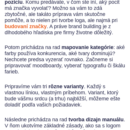
pozíciu
. Komu predávate, v čom ste iní, aký pocit
má značka vyvolať? Možno sa vám to zdá
zbytočné, ale takáto príprava vám skutočne
pomôže, a to nielen pri tvorbe loga, ale najmä pri
budovaní značky
. A práve brand building je z
dlhodobého hľadiska pre firmy životne dôležitý.
Potom prichádza na rad
mapovanie kategórie
: aké
farby používa konkurencia, aké tvary dominujú?
Nechcete predsa vyzerať rovnako. Začneme si
pripravovať moodboardy, vyberať typografiu či škálu
farieb.
Pripravíme vám tri
rôzne varianty
. Každý s
vlastnou líniou, vlastným príbehom. Variant, ktorý
bude vášmu srdcu (a trhu) najbližší, môžeme ešte
doladiť podľa vašich požiadaviek.
Následne prichádza na rad
tvorba dizajn manuálu
.
V ňom ukotvíme základné zásady, ako sa s logom