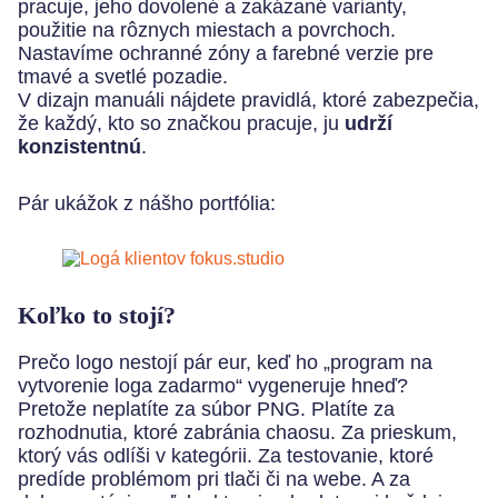
pracuje, jeho dovolené a zakázané varianty,
použitie na rôznych miestach a povrchoch.
Nastavíme ochranné zóny a farebné verzie pre
tmavé a svetlé pozadie.
V dizajn manuáli nájdete pravidlá, ktoré zabezpečia,
že každý, kto so značkou pracuje, ju
udrží
konzistentnú
.
Pár ukážok z nášho portfólia:
Koľko to stojí?
Prečo logo nestojí pár eur, keď ho „program na
vytvorenie loga zadarmo“ vygeneruje hneď?
Pretože neplatíte za súbor PNG. Platíte za
rozhodnutia, ktoré zabránia chaosu. Za prieskum,
ktorý vás odlíši v kategórii. Za testovanie, ktoré
predíde problémom pri tlači či na webe. A za