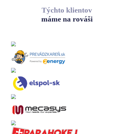
Týchto klientov
máme na rováši